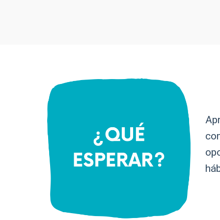
Apr
com
opo
háb