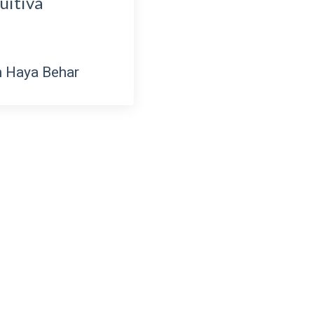
 intuitiva
.E8
Haya Behar