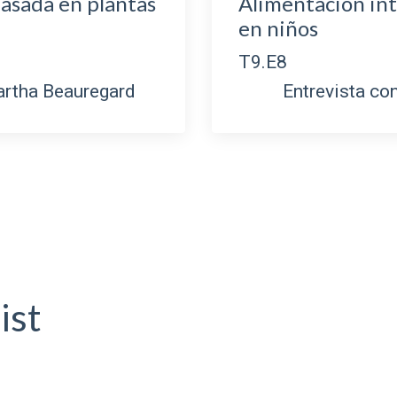
asada en plantas
Alimentación
en niños
.E5
T9
artha Beauregard
Entrevista con 
s
ist